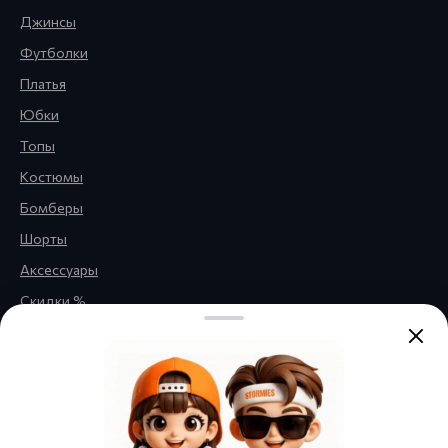
Джинсы
Футболки
Платья
Юбки
Топы
Костюмы
Бомберы
Шорты
Аксессуары
Скидки %
Правовая информация
Обратная связь
Политика
конфиденциальности
Публичная оферта
Нажимая кнопку «Отправить»,