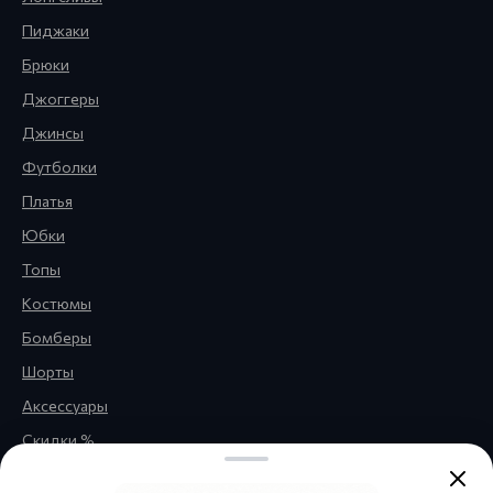
Пиджаки
Брюки
Джоггеры
Джинсы
Футболки
Платья
Юбки
Топы
Костюмы
Бомберы
Шорты
Аксессуары
Скидки %