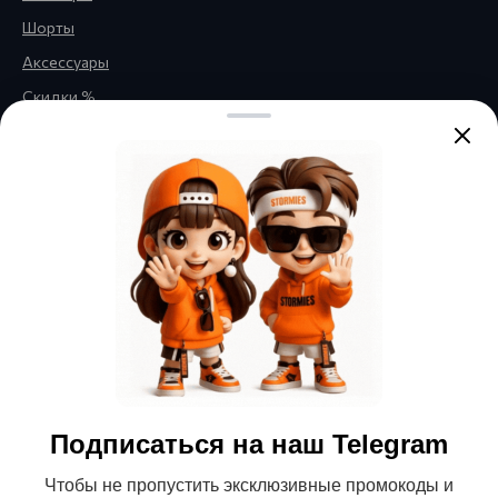
Шорты
Аксессуары
Скидки %
Правовая информация
Обратная связь
Политика
конфиденциальности
Публичная оферта
Нажимая кнопку «Отправить»,
вы соглашаетесь с
Политикой
Согласие на получение
обработки персональных
данных
и даёте
согласие на
информационной и
получение информационной и
рекламной рассылки
рекламной рассылки
Подписаться на наш Telegram
© 2026 Магазин детской и
Чтобы не пропустить эксклюзивные промокоды и