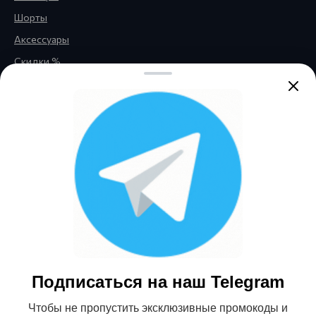
Шорты
Аксессуары
Скидки %
Правовая информация
Обратная связь
Политика
конфиденциальности
Публичная оферта
Нажимая кнопку «Отправить»,
вы соглашаетесь с
Политикой
Согласие на получение
обработки персональных
данных
и даёте
согласие на
информационной и
получение информационной и
рекламной рассылки
рекламной рассылки
Подписаться на наш Telegram
© 2026 Магазин детской и
Чтобы не пропустить эксклюзивные промокоды и