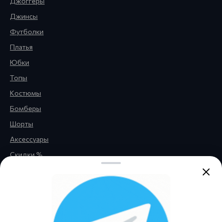
Джоггеры
Джинсы
Футболки
Платья
Юбки
Топы
Костюмы
Бомберы
Шорты
Аксессуары
Скидки %
Правовая информация
Обратная связь
Политика
конфиденциальности
Публичная оферта