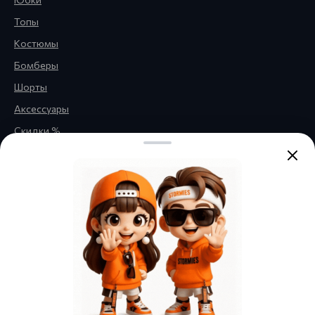
Топы
Костюмы
Бомберы
Шорты
Аксессуары
Скидки %
Правовая информация
Обратная связь
Политика
конфиденциальности
Публичная оферта
Нажимая кнопку «Отправить»,
вы соглашаетесь с
Политикой
Согласие на получение
обработки персональных
данных
и даёте
согласие на
информационной и
получение информационной и
рекламной рассылки
рекламной рассылки