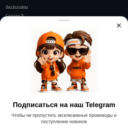
Аксессуары
Скидки %
Правовая информация
Обратная связь
Политика
конфиденциальности
Публичная оферта
Нажимая кнопку «Отправить»,
вы соглашаетесь с
Политикой
Согласие на получение
обработки персональных
данных
и даёте
согласие на
информационной и
получение информационной и
рекламной рассылки
рекламной рассылки
Подписаться на наш Telegram
© 2026 Магазин детской и
Чтобы не пропустить эксклюзивные промокоды и
подростковой одежды
поступление новинок
Stormies